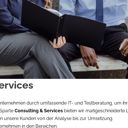
ervices
Unternehmen durch umfassende IT- und Testberatung, um ihre 
 Sparte
Consulting & Services
bieten wir maßgeschneiderte 
n unsere Kunden von der Analyse bis zur Umsetzung.
ernehmen in den Bereichen: