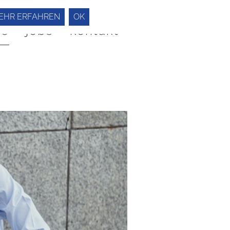
EHR ERFAHREN
OK
he
jobs
kontakt