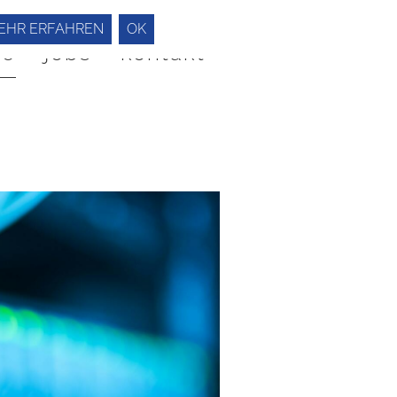
EHR ERFAHREN
OK
he
jobs
kontakt