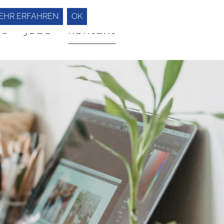
EHR ERFAHREN
OK
he
jobs
kontakt